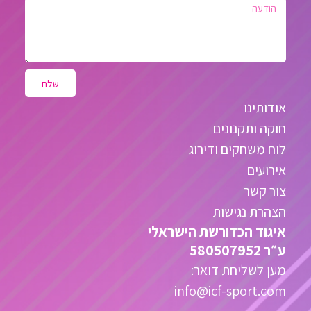
שלח
אודותינו
חוקה ותקנונים
לוח משחקים ודירוג
אירועים
צור קשר
הצהרת נגישות
איגוד הכדורשת הישראלי
ע״ר 580507952
מען לשליחת דואר:
info@icf-sport.com