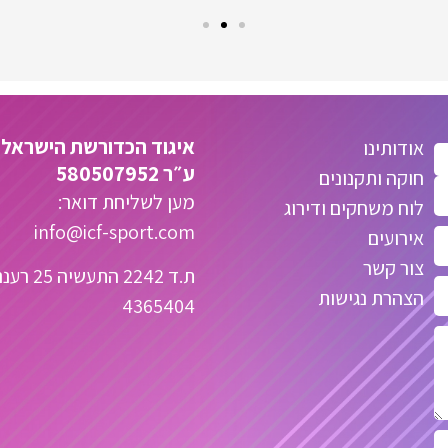
איגוד הכדורשת הישראלי
אודותינו
ע״ר 580507952
חוקה ותקנונים
מען לשליחת דואר:
לוח משחקים ודירוג
info@icf-sport.com
אירועים
צור קשר
ת.ד 2242 הת
הצהרת נגישות
4365404