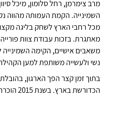
מרב צימרמן, רחל סלומון, מיכל סיוון
השמינייה. הקמת העמותה מהווה נ
מכל רחבי הארץ לשחק בליגה מקצוע
מאתגרת. בזכות עבודת צוות פוריי
משאבים אישיים, הקימה השמינייה ל
נשי ולעשייה משותפת למען הקהילה
בתוך זמן קצר הפך הארגון, בהובלת
הכדורשת בארץ. בשנת 2015 הוכרה העמותה כאיגוד בישראל ושמה שונה ל-"איגוד הכדורשת הישראלי"